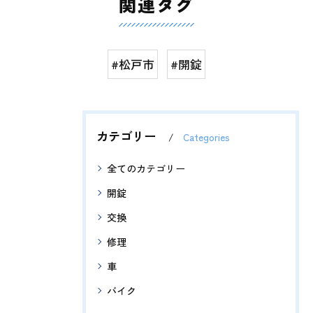
関連タグ
#松戸市
#開錠
カテゴリー
Categories
全てのカテゴリー
開錠
交換
修理
車
バイク