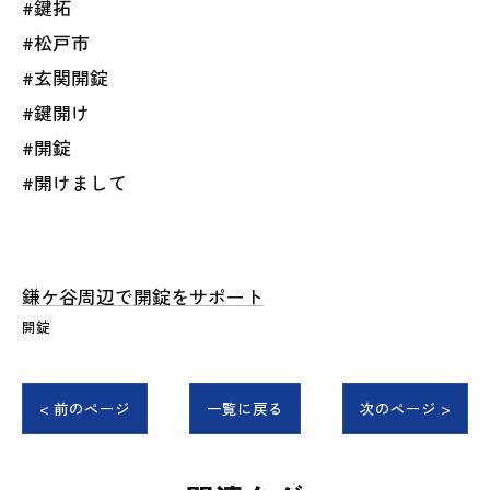
#鍵拓
#松戸市
#玄関開錠
#鍵開け
#開錠
#開けまして
鎌ケ谷周辺で開錠をサポート
開錠
< 前のページ
一覧に戻る
次のページ >