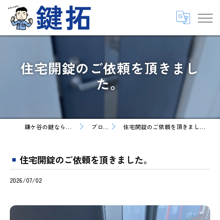
住宅開錠のご依頼を頂きまし
た。
鎌ケ谷の鍵なら鍵拓
ブログ
住宅開錠のご依頼を頂きました。
住宅開錠のご依頼を頂きました。
2026/07/02