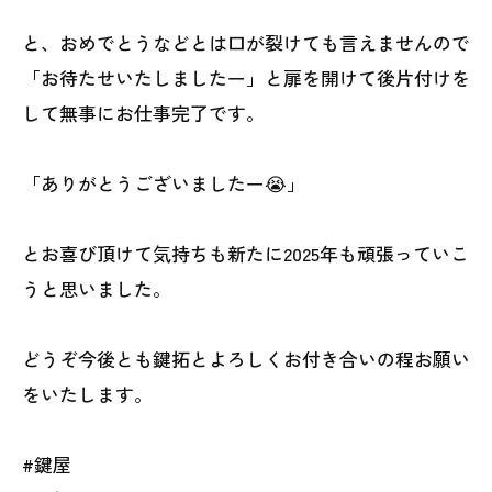
と、おめでとうなどとは口が裂けても言えませんので
「お待たせいたしましたー」と扉を開けて後片付けを
して無事にお仕事完了です。
「ありがとうございましたー😭」
とお喜び頂けて気持ちも新たに2025年も頑張っていこ
うと思いました。
どうぞ今後とも鍵拓とよろしくお付き合いの程お願い
をいたします。
#鍵屋