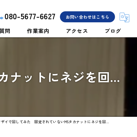
080-5677-6627
お問い合わせはこちら
質問
作業案内
アクセス
ブログ
開錠
交換
ナットにネジを回...
修理
車
バイク
ジザイで回してみた 固定されていないM5タカナットにネジを回...