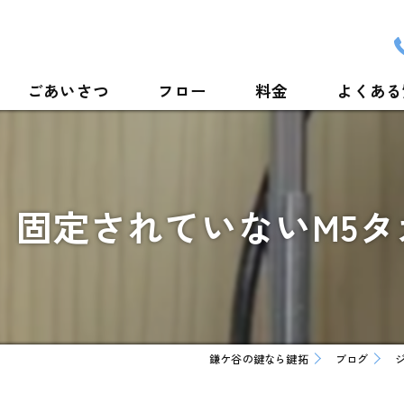
ごあいさつ
フロー
料金
よくある
固定されていないM5タカ
鎌ケ谷の鍵なら鍵拓
ブログ