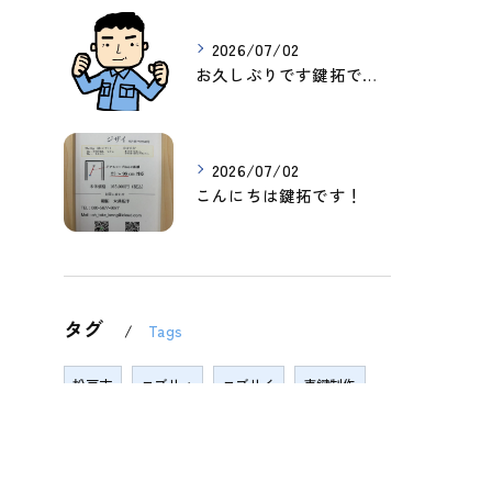
2026/07/02
お久しぶりです鍵拓です。
2026/07/02
こんにちは鍵拓です！
タグ
Tags
松戸市
エブリィ
エブリイ
車鍵制作
鍵交換
クチコミ
キャンペーン
開錠
修理
鎌ケ谷
鍵
開かない
即日