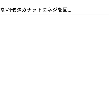
いM5タカナットにネジを回...