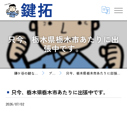
只今、栃木県栃木市あたりに出
張中です。
鎌ケ谷の鍵なら鍵拓
ブログ
只今、栃木県栃木市あたりに出張中です。
只今、栃木県栃木市あたりに出張中です。
2026/07/02