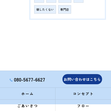
壊したくない
専門店
080-5677-6627
お問い合わせはこちら
ホーム
コンセプト
ごあいさつ
フロー