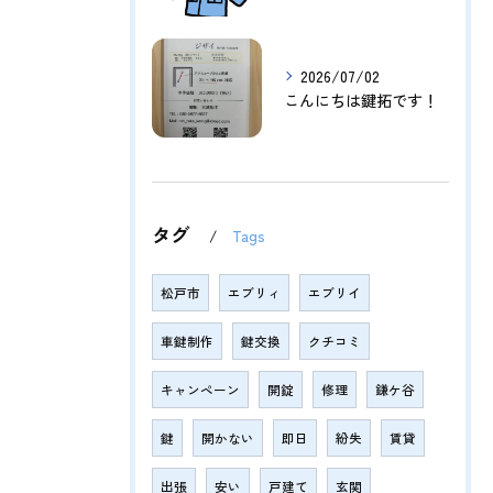
2026/07/02
こんにちは鍵拓です！
タグ
Tags
松戸市
エブリィ
エブリイ
車鍵制作
鍵交換
クチコミ
キャンペーン
開錠
修理
鎌ケ谷
鍵
開かない
即日
紛失
賃貸
出張
安い
戸建て
玄関